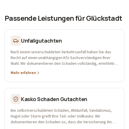
Passende Leistungen für
Glückstadt
Unfallgutachten
Nach einem unverschuldeten Verkehrsunfall haben Sie das
Recht auf einen unabhängigen Kfz-Sachverständigen Ihrer
Wahl. Wir dokumentieren den Schaden vollständig, ermitteln
Reparaturkosten, Wertminderung, Nutzungsausfall sowie
Mehr erfahren
Wiederbeschaffungs- und Restwert und sichern damit Ihre
Ansprüche gegenüber der gegnerischen Versicherung – in
Hamburg, Pinneberg, Uetersen und Umgebung.
Kasko Schaden Gutachten
Bei selbstverschuldeten Schäden, Wildunfall, Vandalismus,
Hagel oder Sturm greift Ihre Teil- oder Vollkasko. Wir
dokumentieren den Schaden so, dass die Versicherung ihn
realistisch und vollständig reguliert.