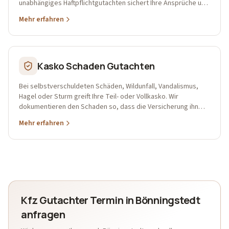
unabhängiges Haftpflichtgutachten sichert Ihre Ansprüche und
verhindert, dass die Versicherung Ihren Schaden zu niedrig
Mehr erfahren
ansetzt.
Kasko Schaden Gutachten
Bei selbstverschuldeten Schäden, Wildunfall, Vandalismus,
Hagel oder Sturm greift Ihre Teil- oder Vollkasko. Wir
dokumentieren den Schaden so, dass die Versicherung ihn
realistisch und vollständig reguliert.
Mehr erfahren
Kfz Gutachter Termin in Bönningstedt
anfragen