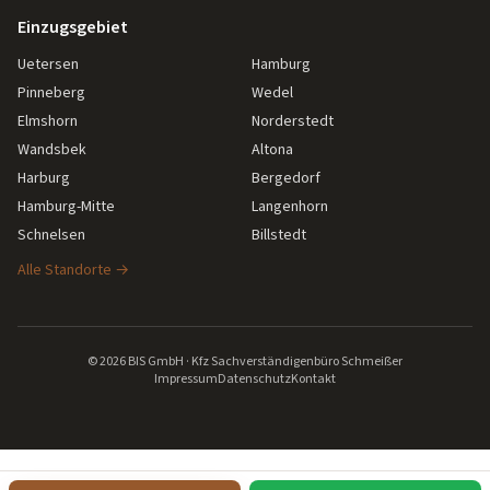
Einzugsgebiet
Uetersen
Hamburg
Pinneberg
Wedel
Elmshorn
Norderstedt
Wandsbek
Altona
Harburg
Bergedorf
Hamburg-Mitte
Langenhorn
Schnelsen
Billstedt
Alle Standorte →
©
2026
BIS GmbH · Kfz Sachverständigenbüro Schmeißer
Impressum
Datenschutz
Kontakt