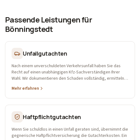
Passende Leistungen für
Bönningstedt
Unfallgutachten
Nach einem unverschuldeten Verkehrsunfall haben Sie das
Recht auf einen unabhängigen Kfz-Sachverständigen Ihrer
Wahl. Wir dokumentieren den Schaden vollständig, ermitteln
Reparaturkosten, Wertminderung, Nutzungsausfall sowie
Mehr erfahren
Wiederbeschaffungs- und Restwert und sichern damit Ihre
Ansprüche gegenüber der gegnerischen Versicherung – in
Hamburg, Pinneberg, Uetersen und Umgebung.
Haftpflichtgutachten
Wenn Sie schuldlos in einen Unfall geraten sind, übernimmt die
gegnerische Haftpflichtversicherung die Gutachterkosten. Ein