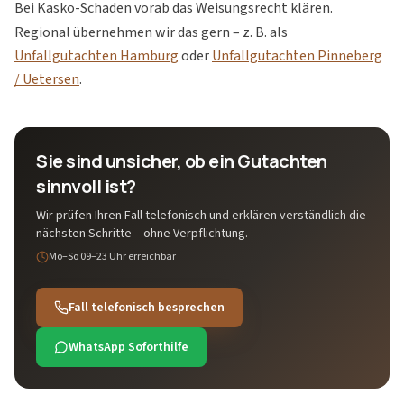
Bei Kasko-Schaden vorab das Weisungsrecht klären.
Regional übernehmen wir das gern – z. B. als
Unfallgutachten Hamburg
oder
Unfallgutachten Pinneberg
/ Uetersen
.
Sie sind unsicher, ob ein Gutachten
sinnvoll ist?
Wir prüfen Ihren Fall telefonisch und erklären verständlich die
nächsten Schritte – ohne Verpflichtung.
Mo–So 09–23 Uhr
erreichbar
Fall telefonisch besprechen
WhatsApp Soforthilfe